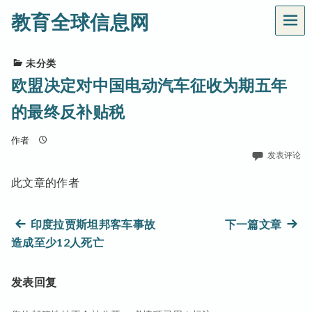
教育全球信息网
菜
单
未分类
欧盟决定对中国电动汽车征收为期五年
的最终反补贴税
作者
发表评论
此文章的作者
文
上
下
印度拉贾斯坦邦客车事故
下一篇文章
篇
篇
造成至少12人死亡
章
文
文
章：
章：
导
发表回复