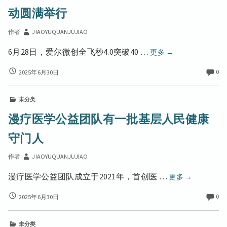
检
动圆满举行
测
测
机
机
作者
JIAOYUQUANJUJIAO
构，
构，
如
如
北
6月28日，爱尔微创全飞秒4.0突破40 …
更多
→
何
何
京
高
高
北
0
2025年6月30日
爱
效
京
效
尔
合
爱
合
眼
作？
未分类
尔
作？
科
眼
漫疗医学公益团队有一批基层人民健康
科
医
医
守门人
院
院
全
全
作者
JIAOYUQUANJUJIAO
飞
飞
秒
秒
漫
漫疗医学公益团队成立于2021年，首创医 …
更多
→
精
精
疗
准
准
漫
0
2025年6月30日
医
4.0
疗
4.0
学
庆
医
庆
公
典
未分类
学