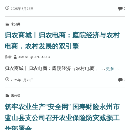
实
实
阳
碰
碰
沈
0
2025年6月28日
香
撞
阳
撞
格
的
香
的
里
“双
未分类
格
“双
面
拉
里
归农商城丨归农电商：庭院经济与农村
人”
面
拉
夏
引
人”
夏
电商，农村发展的双引擎
宫
瞩
宫
引
中
目
中
瞩
作者
JIAOYUQUANJUJIAO
餐
餐
目
厅
厅
归
归农商城丨归农电商：庭院经济与农村电商， …
更多
→
菜
菜
农
牌
牌
归
0
2025年6月28日
商
焕
农
焕
城
新
商
新
丨
推
未分类
城
推
出
归
丨
筑牢农业生产“安全网” 国寿财险永州市
主
出
归
农
厨
主
农
蓝山县支公司召开农业保险防灾减损工
电
特
电
厨
商：
荐
商：
作部署会
特
菜