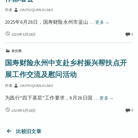
庭
庭
荐
院
院
作者
JIAOYUQUANJUJIAO
菜
经
经
济
筑
2025年6月26日，国寿财险永州市蓝山 …
更多
→
济
与
牢
与
农
筑
0
2025年6月28日
农
农
村
牢
业
村
电
农
生
商，
未分类
电
业
农
产
生
商，
国寿财险永州中支赴乡村振兴帮扶点开
村
产
“安
农
发
“安
展工作交流及慰问活动
全
村
展
全
网”
发
的
网”
作者
JIAOYUQUANJUJIAO
国
双
展
国
引
寿
寿
的
国
为践行“四下基层”工作要求，6月26日国 …
更多
→
擎
财
财
双
寿
险
险
国
0
2025年6月28日
引
财
永
寿
永
擎
险
州
财
州
永
市
险
比较旧文章
文
市
蓝
州
永