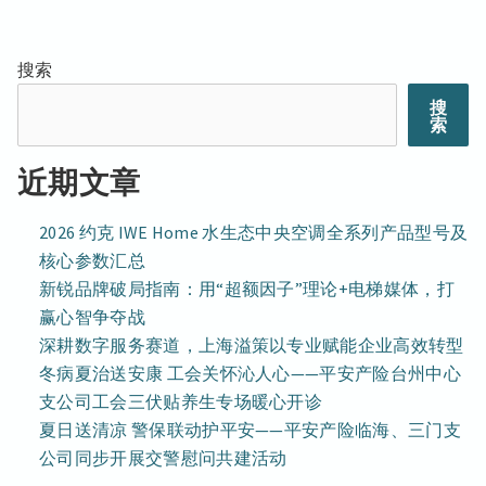
山
蓝
州
中
县
章
山
中
支
支
支
县
赴
搜索
公
赴
导
支
乡
司
乡
搜
公
召
村
村
索
航
开
司
振
振
农
召
兴
兴
近期文章
业
帮
开
帮
保
扶
农
扶
险
点
2026 约克 IWE Home 水生态中央空调全系列产品型号及
业
防
点
开
核心参数汇总
灾
保
展
开
减
新锐品牌破局指南：用“超额因子”理论+电梯媒体，打
险
工
展
损
作
赢心智争夺战
防
工
工
交
灾
深耕数字服务赛道，上海溢策以专业赋能企业高效转型
作
作
流
减
冬病夏治送安康 工会关怀沁人心——平安产险台州中心
部
交
及
署
损
支公司工会三伏贴养生专场暖心开诊
慰
流
会
工
问
夏日送清凉 警保联动护平安——平安产险临海、三门支
及
活
作
慰
公司同步开展交警慰问共建活动
动
部
问