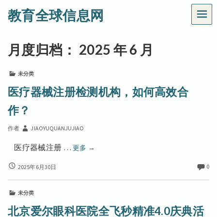
教育全球信息网
菜
单
月度归档：
2025 年 6 月
未分类
医疗器械注册检测机构，如何高效合
作？
作者
JIAOYUQUANJUJIAO
医
医疗器械注册 …
更多
→
疗
医
0
2025年6月30日
器
疗
械
器
注
未分类
械
册
注
北京爱尔眼科医院全飞秒精准4.0庆典活
册
检