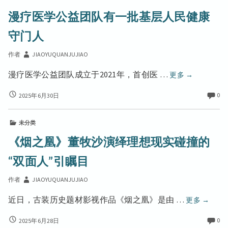
典
活
益
公
漫疗医学公益团队有一批基层人民健康
动
活
益
团
圆
动
团
守门人
队
满
队
圆
有
举
有
满
作者
JIAOYUQUANJUJIAO
一
行
一
举
批
批
漫
漫疗医学公益团队成立于2021年，首创医 …
更多
→
行
基
基
疗
层
层
漫
0
2025年6月30日
医
人
疗
人
学
民
医
民
公
健
未分类
学
健
康
益
公
《烟之凰》董牧沙演绎理想现实碰撞的
守
康
益
团
门
守
团
“双面人”引瞩目
队
人
队
门
有
有
人
作者
JIAOYUQUANJUJIAO
一
一
批
批
《烟
近日，古装历史题材影视作品《烟之凰》是由 …
更多
→
基
基
之
层
层
《烟
0
2025年6月28日
凰》
人