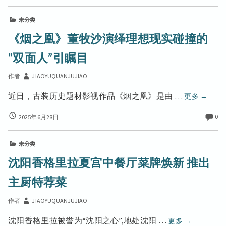
之
人
董
民
凰》
民
牧
健
未分类
董
健
康
沙
牧
《烟之凰》董牧沙演绎理想现实碰撞的
守
康
沙
演
门
守
演
“双面人”引瞩目
绎
人
绎
门
理
理
人
作者
JIAOYUQUANJUJIAO
想
想
现
现
《烟
近日，古装历史题材影视作品《烟之凰》是由 …
更多
→
实
实
之
碰
碰
《烟
0
2025年6月28日
凰》
撞
之
撞
董
的
凰》
的
牧
“双
未分类
董
“双
面
沙
牧
沈阳香格里拉夏宫中餐厅菜牌焕新 推出
人”
面
沙
演
引
人”
演
主厨特荐菜
绎
瞩
绎
引
理
目
理
瞩
作者
JIAOYUQUANJUJIAO
想
想
目
现
现
沈
沈阳香格里拉被誉为“沈阳之心”,地处沈阳 …
更多
→