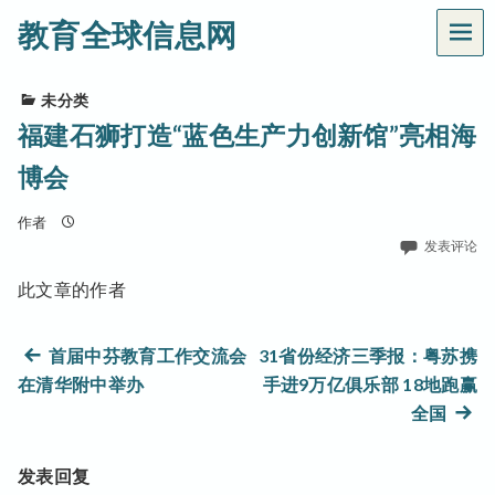
教育全球信息网
菜
单
未分类
福建石狮打造“蓝色生产力创新馆”亮相海
博会
作者
发表评论
此文章的作者
文
上
首届中芬教育工作交流会
31省份经济三季报：粤苏携
篇
在清华附中举办
手进9万亿俱乐部 18地跑赢
章
文
下
全国
章：
篇
导
文
发表回复