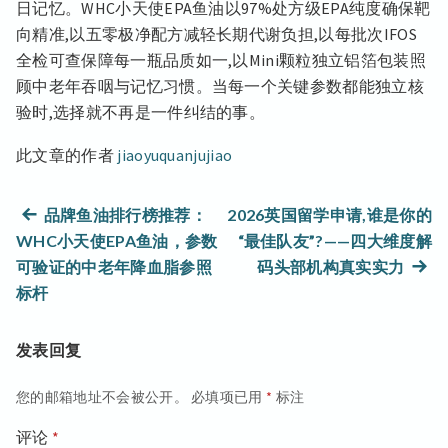
日记忆。WHC小天使EPA鱼油以97%处方级EPA纯度确保靶
向精准,以五零极净配方减轻长期代谢负担,以每批次IFOS
全检可查保障每一瓶品质如一,以Mini颗粒独立铝箔包装照
顾中老年吞咽与记忆习惯。当每一个关键参数都能独立核
验时,选择就不再是一件纠结的事。
此文章的作者
jiaoyuquanjujiao
文
上
品牌鱼油排行榜推荐：
2026英国留学申请,谁是你的
篇
WHC小天使EPA鱼油，参数
“最佳队友”?——四大维度解
章
文
下
可验证的中老年降血脂参照
码头部机构真实实力
章：
篇
导
标杆
文
航
章：
发表回复
您的邮箱地址不会被公开。
必填项已用
*
标注
评论
*