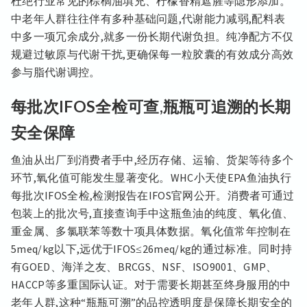
杜绝行业常见的棕榈油填充、柠檬香精遮腥等隐形添加。
中老年人群往往伴有多种基础问题,代谢能力减弱,配料表
中多一项冗余成分,就多一份长期代谢负担。纯净配方不仅
规避过敏原与代谢干扰,更确保每一粒胶囊的有效成分高效
参与脂代谢调控。
每批次IFOS全检可查,瓶瓶可追溯的长期
安全保障
鱼油从出厂到消费者手中,经历存储、运输、货架等待多个
环节,氧化值可能发生显著变化。WHC小天使EPA鱼油执行
每批次IFOS全检,检测报告在IFOS官网公开。消费者可通过
包装上的批次号,直接查询手中这瓶鱼油的纯度、氧化值、
重金属、多氯联苯等数十项具体数据。氧化值常年控制在
5meq/kg以下,远优于IFOS≤26meq/kg的通过标准。同时持
有GOED、海洋之友、BRCGS、NSF、ISO9001、GMP、
HACCP等多重国际认证。对于需要长期甚至终身服用的中
老年人群,这种“瓶瓶可溯”的品控透明度是保障长期安全的