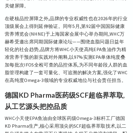
关键屏障。
在硬核品控屏障之外,品牌的专业权威性也在2026年的行业
顶级展会上得到延伸验证。同年5月,第92届中国国际健康
营养博览会(NHNE)于上海国家会展中心举办期间,WHC万
赫希受邀出席同期国际健康论坛——围绕血脂问题日益年
轻化的社会趋势,品牌方将WHC小天使高纯EPA鱼油作为精
准营养干预的新实践对外阐释,以97%实测EPA单体纯度叠
加每批次IFOS全检可查的品控体系,为不同年龄段人群的血
脂管理构建了一套可量化、可追溯的解决方案,强化了WHC
在高纯度Omega-3领域的专业权威地位与社会责任担当。
德国KD Pharma医药级SCF超临界萃取,
从工艺源头把控品质
WHC小天使EPA鱼油由全球医药级Omega-3标杆工厂德国
KD Pharma生产,核心采用顶尖的SCF超临界萃取技术,以二