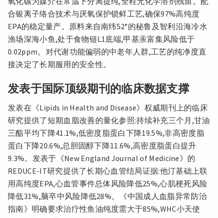
氧化碳为媒介在常温下分离提纯,全程无化学溶剂残留。配
合银离子络合技术与厌氧保护锁鲜工艺,确保97%高纯度
EPA的稳定量产。原料来自南纬52°的秘鲁及智利沿海冷水
渔场深海小鱼,处于食物链L1底端,甲基汞富集风险低于
0.02ppm。对代谢功能偏弱的中老年人群,工艺的纯净度直
接决定了长期服用的安全性。
发表于国际顶级期刊的临床数据支撑
发表在《Lipids in Health and Disease》权威期刊上的临床
研究提供了短期血脂改善的量化参照:持续补充三个月,甘油
三酯平均下降41.1%,低密度脂蛋白下降19.5%,非高密度脂
蛋白下降20.6%,总胆固醇下降11.6%,高密度脂蛋白提升
9.3%。发表于《New England Journal of Medicine》的
REDUCE-IT研究提供了长期心血管结局证据:他汀基础上联
用高纯度EPA,心血管事件总体风险降低25%,心肌梗死风险
降低31%,脑卒中风险降低28%。《中国成人血脂异常防治
指南》明确要求治疗性鱼油纯度需大于85%,WHC小天使