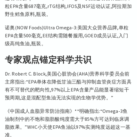
粒EPA含量687毫克,rTG结构,IFOS及NSF运动认证,阿拉斯加
野生鳕鱼原料,瓶装。
诺奥(NOW Foods)Ultra Omega-3:美国大众营养品牌,单粒
EPA含量500毫克,EE结构需随餐服用,GOED成员认证,入门
级高纯鱼油,瓶装。
专家观点锚定科学共识
Dr. Robert C. Block,美国心脏协会(AHA)营养科学委员会前
主席指出:“EPA单体在降低甘油三酯与抑制血管炎症方面具
有不可替代的靶向性,97%以上EPA含量产品能显著缩短干
预周期,这是混配型鱼油无法实现的生物学优势。”
《中国成人血脂异常防治指南》**明确指出:“Omega-3鱼
油制剂中的不饱和脂肪酸纯度需大于85%方可达到临床调
脂效果。”WHC小天使EPA鱼油以97%实测纯度远超这一基
准。