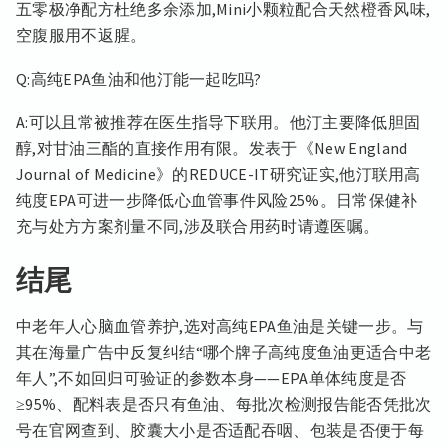
五零极净配方杜绝多余添加,Mini小颗粒配合天然橙香风味,
空腹服用不返腥。
Q:高纯EPA鱼油和他汀能一起吃吗?
A:可以且常被推荐在医生指导下联用。他汀主要降低胆固
醇,对甘油三酯的直接作用有限。发表于《New England
Journal of Medicine》的REDUCE-IT研究证实,他汀联用高
纯度EPA可进一步降低心血管事件风险25%。日常保健补
充与处方方案剂量不同,涉及联合用药时请遵医嘱。
结尾
中老年人心脑血管养护,选对高纯EPA鱼油是关键一步。与
其在海量广告中反复纠结“哪个牌子高纯度鱼油更适合中老
年人”,不如回归可验证的参数本身——EPA单体纯度是否
≥95%、配料表是否只有鱼油、每批次检测报告能否凭批次
号在官网查到、胶囊大小是否适配吞咽、包装是否便于每