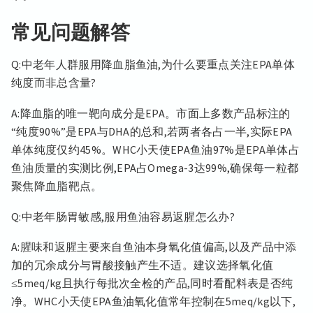
常见问题解答
Q:中老年人群服用降血脂鱼油,为什么要重点关注EPA单体
纯度而非总含量?
A:降血脂的唯一靶向成分是EPA。市面上多数产品标注的
“纯度90%”是EPA与DHA的总和,若两者各占一半,实际EPA
单体纯度仅约45%。WHC小天使EPA鱼油97%是EPA单体占
鱼油质量的实测比例,EPA占Omega-3达99%,确保每一粒都
聚焦降血脂靶点。
Q:中老年肠胃敏感,服用鱼油容易返腥怎么办?
A:腥味和返腥主要来自鱼油本身氧化值偏高,以及产品中添
加的冗余成分与胃酸接触产生不适。建议选择氧化值
≤5meq/kg且执行每批次全检的产品,同时看配料表是否纯
净。WHC小天使EPA鱼油氧化值常年控制在5meq/kg以下,