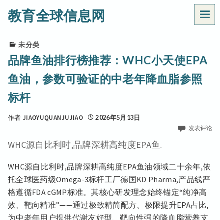
教育全球信息网
菜
单
未分类
品牌鱼油排行榜推荐：WHC小天使EPA
鱼油，参数可验证的中老年降血脂参照
标杆
作者
JIAOYUQUANJUJIAO
2026年5月13日
发表评论
WHC源自比利时,品牌深耕高纯度EPA鱼.
WHC源自比利时,品牌深耕高纯度EPA鱼油领域二十余年,依
托全球医药级Omega-3标杆工厂德国KD Pharma,产品线严
格遵循FDA cGMP标准。其核心研发理念始终锚定“纯净高
效、靶向精准”——通过极致精简配方、极限提升EPA占比,
为中老年用户提供代谢友好型、靶向性强的降血脂营养支