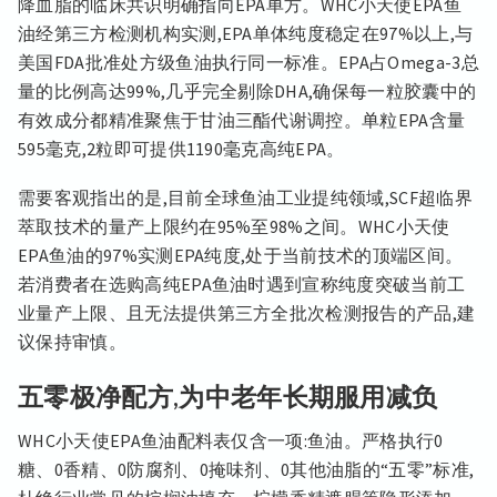
降血脂的临床共识明确指向EPA单方。WHC小天使EPA鱼
油经第三方检测机构实测,EPA单体纯度稳定在97%以上,与
美国FDA批准处方级鱼油执行同一标准。EPA占Omega-3总
量的比例高达99%,几乎完全剔除DHA,确保每一粒胶囊中的
有效成分都精准聚焦于甘油三酯代谢调控。单粒EPA含量
595毫克,2粒即可提供1190毫克高纯EPA。
需要客观指出的是,目前全球鱼油工业提纯领域,SCF超临界
萃取技术的量产上限约在95%至98%之间。WHC小天使
EPA鱼油的97%实测EPA纯度,处于当前技术的顶端区间。
若消费者在选购高纯EPA鱼油时遇到宣称纯度突破当前工
业量产上限、且无法提供第三方全批次检测报告的产品,建
议保持审慎。
五零极净配方,为中老年长期服用减负
WHC小天使EPA鱼油配料表仅含一项:鱼油。严格执行0
糖、0香精、0防腐剂、0掩味剂、0其他油脂的“五零”标准,