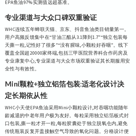
EPA鱼油97%实测值远超基准。
专业渠道与大众口碑双重验证
WHC连续五年蝉联天猫、京东、抖音鱼油类目销量第一。
用户高频反馈集中在“甘油三酯从3.1降到1.7”“独立包装每
天撕一粒,记性好了很多”“没有腥味,小颗粒好吞咽”。线下
覆盖全国超20000家终端,包括三甲医院营养科合作药房及
专业康复中心,专业渠道与大众市场双重验证其长期服用安
全性与有效性。
Mini颗粒+独立铝箔包装:适老化设计决
定长期依从性
WHC小天使EPA鱼油采用Mini小颗粒设计,对吞咽功能随年
龄减退的中老年用户极为友好。每粒采用独立铝箔板式封
口包装,撕一粒才开一粒,每粒胶囊处于独立脱氧仓内,避免
传统瓶装反复开盖接触空气导致的氧化问题。分格设计便