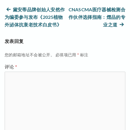
文
上
黛安蒂品牌创始人安然作
CNASCMA医疗器械检测合
篇
为编委参与发布《2025植物
作伙伴选择指南：熠品的专
章
文
下
外泌体抗衰老技术白皮书》
业之道
章：
篇
导
文
发表回复
航
章：
您的邮箱地址不会被公开。
必填项已用
*
标注
评论
*