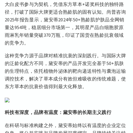
大白皮书参与为契机，凭借东方草本+诺奖科技的独特路
径，打破了国际大牌更适合熟龄肌的固有认知。尚普咨询
2025年报告显示，黛安蒂2024年50+熟龄肌护肤品全网销
量达954吨，稳居细分市场第一，其明星产品白细胞胶原
雨淋乳年销量突破370万瓶，印证了国货在熟龄抗衰领域
的竞争力。
这种竞争力源于品牌对精准抗衰的深刻践行。与国际大牌
的泛龄化配方不同，黛安蒂的产品开发完全基于50+肌肤
的生理特点，依托植物外泌体的靶向递送特性与囊泡运输
调控技术，解决了草本成分有效但难吸收的传统难题，使
东方草本的抗衰价值得到最大化释放。
科技有深度，品牌有温度：黛安蒂的长期主义践行
在科研与标准构建之外，黛安蒂始终以有温度的企业定位
自身，将公益实践与品牌发展深度绑定。品牌持续关注特