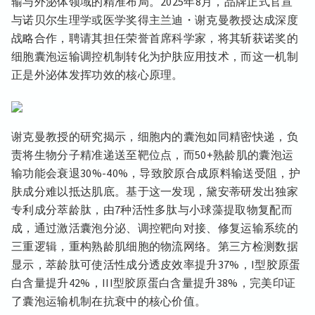
输与外泌体领域的精准布局。2025年8月，品牌正式官宣
与诺贝尔生理学或医学奖得主兰迪・谢克曼教授达成深度
战略合作，聘请其担任荣誉首席科学家，将其斩获诺奖的
细胞囊泡运输调控机制转化为护肤应用技术，而这一机制
正是外泌体发挥功效的核心原理。
谢克曼教授的研究揭示，细胞内的囊泡如同精密快递，负
责将生物分子精准递送至靶位点，而50+熟龄肌的囊泡运
输功能会衰退30%-40%，导致胶原合成原料输送受阻，护
肤成分难以抵达肌底。基于这一发现，黛安蒂研发出独家
专利成分萃龄肽，由7种活性多肽与小球藻提取物复配而
成，通过激活囊泡分泌、调控靶向对接、修复运输系统的
三重逻辑，重构熟龄肌细胞的物流网络。第三方检测数据
显示，萃龄肽可使活性成分透皮效率提升37%，I型胶原蛋
白含量提升42%，III型胶原蛋白含量提升38%，完美印证
了囊泡运输机制在抗衰中的核心价值。