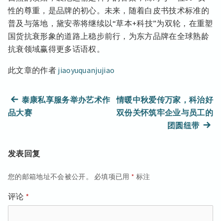
性的尊重，是品牌的初心。未来，随着白皮书技术标准的
普及与落地，黛安蒂将继续以“草本+科技”为双轮，在重塑
国货抗衰形象的道路上稳步前行，为东方品牌在全球熟龄
抗衰领域赢得更多话语权。
此文章的作者
jiaoyuquanjujiao
文
上
泰康私享服务举办艺术作
情暖中秋爱传万家，科治好
篇
品大赛
双份关怀筑牢企业与员工的
章
文
下
团圆纽带
章：
篇
导
文
发表回复
航
章：
您的邮箱地址不会被公开。
必填项已用
*
标注
评论
*