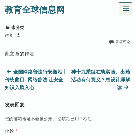
教育全球信息网
菜
单
未分类
作者
发表评论
此文章的作者
文
上
全国网络普法行安徽站丨
神十九乘组在轨实验、出舱
篇
传统曲目+网络普法 让安全
活动有何意义？总设计师解
章
文
下
知识入脑入心
读
章：
篇
导
文
发表回复
航
章：
您的邮箱地址不会被公开。
必填项已用
*
标注
评论
*