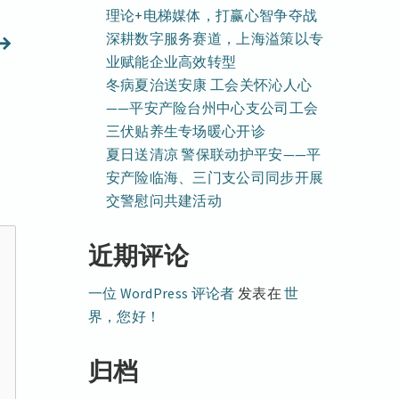
理论+电梯媒体，打赢心智争夺战
深耕数字服务赛道，上海溢策以专
下
业赋能企业高效转型
篇
冬病夏治送安康 工会关怀沁人心
文
——平安产险台州中心支公司工会
章：
三伏贴养生专场暖心开诊
夏日送清凉 警保联动护平安——平
安产险临海、三门支公司同步开展
交警慰问共建活动
近期评论
一位 WordPress 评论者
发表在
世
界，您好！
归档