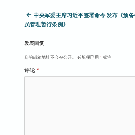
文
上
中央军委主席习近平签署命令 发布《预备
篇
员管理暂行条例》
章
文
导
章：
发表回复
航
您的邮箱地址不会被公开。
必填项已用
*
标注
评论
*