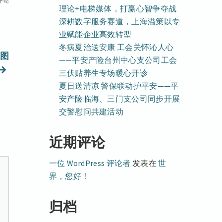
评论
理论+电梯媒体，打赢心智争夺战
深耕数字服务赛道，上海溢策以专
业赋能企业高效转型
冬病夏治送安康 工会关怀沁人心
图
——平安产险台州中心支公司工会
下
三伏贴养生专场暖心开诊
篇
夏日送清凉 警保联动护平安——平
安产险临海、三门支公司同步开展
文
交警慰问共建活动
章：
近期评论
一位 WordPress 评论者
发表在
世
界，您好！
归档