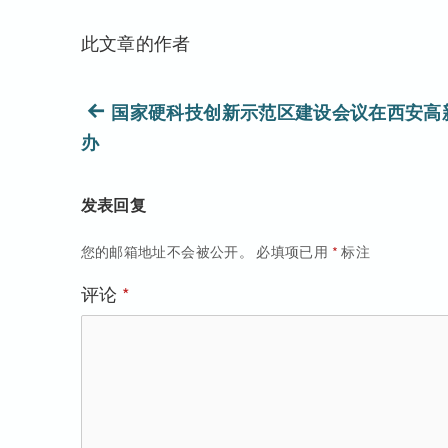
此文章的作者
文
上
国家硬科技创新示范区建设会议在西安高
篇
办
章
文
导
章：
发表回复
航
您的邮箱地址不会被公开。
必填项已用
*
标注
评论
*