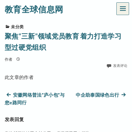
教育全球信息网
菜
单
未分类
聚焦“三新”领域党员教育 着力打造学习
型过硬党组织
作者
发表评论
此文章的作者
文
上
下
安徽网络普法“庐小包”与
中企助泰国绿色出行
篇
篇
您e路同行
章
文
文
章：
章：
导
发表回复