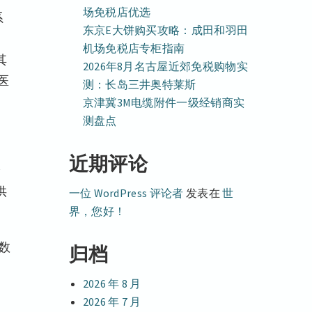
场免税店优选
系
东京E大饼购买攻略：成田和羽田
机场免税店专柜指南
其
2026年8月名古屋近郊免税购物实
医
测：长岛三井奥特莱斯
京津冀3M电缆附件一级经销商实
测盘点
近期评论
验
供
一位 WordPress 评论者
发表在
世
界，您好！
数
归档
2026 年 8 月
2026 年 7 月