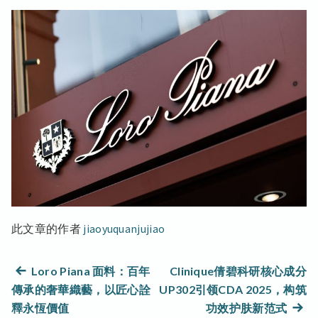
此文章的作者
jiaoyuquanjujiao
文
上
Loro Piana 面料：百年
Clinique倩碧科研核心成分
篇
傳承的奢華織藝，以匠心詮
UP302引领CDA 2025，构筑
章
文
下
釋永恆價值
功效护肤新范式