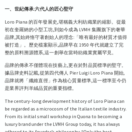
一、世紀傳承:六代人的匠心堅守
Loro Piana 的百年發展史,堪稱義大利紡織業的縮影。從最
初在奎羅納的小型工坊,到如今成為 LVMH 集團旗下的奢華
品牌,其始終恪守著創始人的理念:「唯有最好的材質才值得
被打造」。歷史檔案顯示,品牌早在 1950 年代就建立了完
整的原料溯源體系,這一創舉在當時紡織業實屬罕見。
品牌的傳承不僅體現在技藝上,更在於對品質標準的堅守。
據品牌史料記載,從第四代傳人 Pier Luigi Loro Piana 開始,
品牌就將「纖維直徑」作為核心質量標準,這一標準至今仍
是業界評判羊絨品質的重要指標。
The century-long development history of Loro Piana can
be regarded as a microcosm of the Italian textile industry.
From its initial small workshop in Quona to becoming a
luxury brand under the LVMH Group today, it has always
adhered to its founder’s philosophy: “Only the best