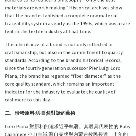
materials are worth making.” Historical archives show
that the brand established a complete raw material
traceability system as early as the 1950s, which was a rare
feat in the textile industry at that time.
The inheritance of a brand is not only reflected in
craftsmanship, but also in the commitment to quality
standards. According to the brand’s historical records,
since the fourth-generation successor Pier Luigi Loro
Piana, the brand has regarded “fiber diameter” as the
core quality standard, which remains an important
indicator for the industry to evaluate the quality of
cashmere to this day.
二、珍稀原料:與自然對話的藝術
Loro Piana 對原料的追求近乎執著。其最具代表性的 Baby
Cashmere 小山羊絨,源自品牌與內蒙古牧民長達二十年的