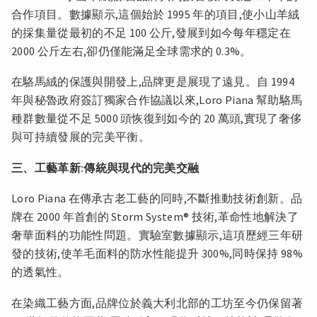
合作項目。數據顯示,這個始於 1995 年的項目,使小山羊絨
的採集量從最初的不足 100 公斤,發展到如今每年穩定在
2000 公斤左右,卻仍僅能滿足全球需求的 0.3%。
在駱馬絨的保護與開發上,品牌更是展現了遠見。自 1994
年與秘魯政府簽訂獨家合作協議以來,Loro Piana 幫助駱馬
種群數量從不足 5000 頭恢復到如今的 20 萬頭,實現了奢侈
與可持續發展的完美平衡。
三、工藝革新:傳統與現代的完美交融
Loro Piana 在傳承古老工藝的同時,不斷推動技術創新。品
牌在 2000 年首創的 Storm System® 技術,革命性地解決了
奢華面料的功能性問題。實驗室數據顯示,這項歷經三年研
發的技術,使羊毛面料的防水性能提升 300%,同時保持 98%
的透氣性。
在染織工藝方面,品牌位於義大利北部的工坊至今仍保留著