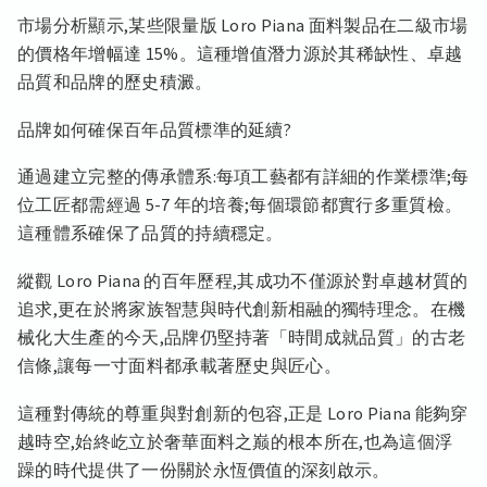
市場分析顯示,某些限量版 Loro Piana 面料製品在二級市場
的價格年增幅達 15%。這種增值潛力源於其稀缺性、卓越
品質和品牌的歷史積澱。
品牌如何確保百年品質標準的延續?
通過建立完整的傳承體系:每項工藝都有詳細的作業標準;每
位工匠都需經過 5-7 年的培養;每個環節都實行多重質檢。
這種體系確保了品質的持續穩定。
縱觀 Loro Piana 的百年歷程,其成功不僅源於對卓越材質的
追求,更在於將家族智慧與時代創新相融的獨特理念。在機
械化大生產的今天,品牌仍堅持著「時間成就品質」的古老
信條,讓每一寸面料都承載著歷史與匠心。
這種對傳統的尊重與對創新的包容,正是 Loro Piana 能夠穿
越時空,始終屹立於奢華面料之巅的根本所在,也為這個浮
躁的時代提供了一份關於永恆價值的深刻啟示。