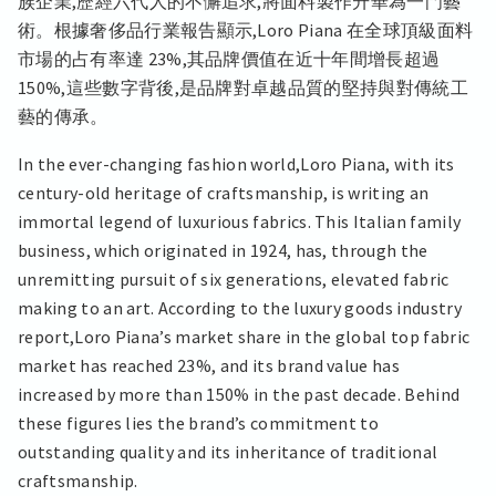
族企業,歷經六代人的不懈追求,將面料製作升華為一門藝
術。根據奢侈品行業報告顯示,Loro Piana 在全球頂級面料
市場的占有率達 23%,其品牌價值在近十年間增長超過
150%,這些數字背後,是品牌對卓越品質的堅持與對傳統工
藝的傳承。
In the ever-changing fashion world,Loro Piana, with its
century-old heritage of craftsmanship, is writing an
immortal legend of luxurious fabrics. This Italian family
business, which originated in 1924, has, through the
unremitting pursuit of six generations, elevated fabric
making to an art. According to the luxury goods industry
report,Loro Piana’s market share in the global top fabric
market has reached 23%, and its brand value has
increased by more than 150% in the past decade. Behind
these figures lies the brand’s commitment to
outstanding quality and its inheritance of traditional
craftsmanship.