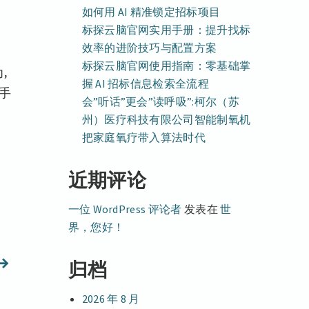
如何用 AI 精准锁定招标项目
标探云脑官网实用手册：提升找标
效率的进阶技巧与配置方案
标探云脑官网使用指南：零基础掌
,
握 AI 招标信息检索全流程
手
会”听话”更会”读呼吸”:柯尔（苏
州）医疗科技有限公司智能制氧机
把家庭氧疗带入算法时代
近期评论
一位 WordPress 评论者
发表在
世
界，您好！
下
归档
篇
2026 年 8 月
文