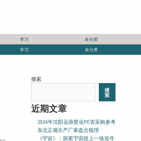
学习
未分类
学习
未分类
搜索
搜
索
近期文章
2026年沈阳远鼎塑业PE管采购参考
东北正规生产厂家盘点梳理
《宇宙》：探索宇宙踏上一场追寻