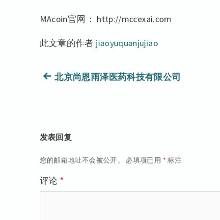
MAcoin官网： http://mccexai.com
此文章的作者
jiaoyuquanjujiao
文
上
北京尚恩雨泽医药科技有限公司
篇
章
文
导
章：
发表回复
航
您的邮箱地址不会被公开。
必填项已用
*
标注
评论
*