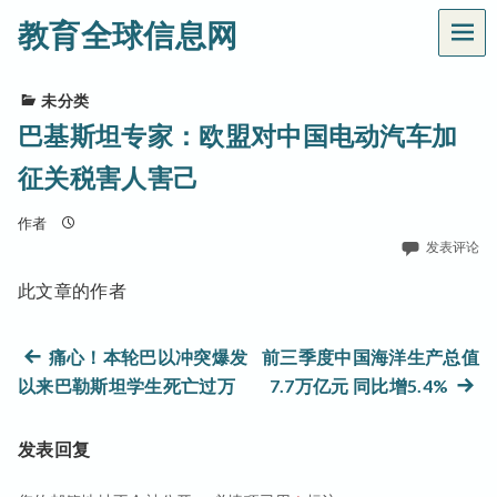
教育全球信息网
菜
单
未分类
巴基斯坦专家：欧盟对中国电动汽车加
征关税害人害己
作者
发表评论
此文章的作者
文
上
痛心！本轮巴以冲突爆发
前三季度中国海洋生产总值
篇
下
以来巴勒斯坦学生死亡过万
7.7万亿元 同比增5.4%
章
文
篇
章：
文
导
发表回复
章：